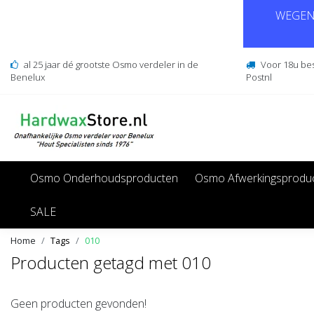
WEGENS
al 25 jaar dé grootste Osmo verdeler in de
Voor 18u be
Benelux
Postnl
Osmo Onderhoudsproducten
Osmo Afwerkingsprodu
SALE
Home
Tags
010
Producten getagd met 010
Geen producten gevonden!