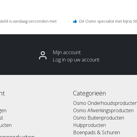
steld is vandaag verzonden met
Dé Osmo specialist met bijna 50 
Mijn account
Log in op uw account
nt
Categorieën
Osmo Onderhoudsproducte
ngen
Osmo Afwerkingsproducten
st
Osmo Buitenproducten
ducten
Hulpproducten
Boenpads & Schuren