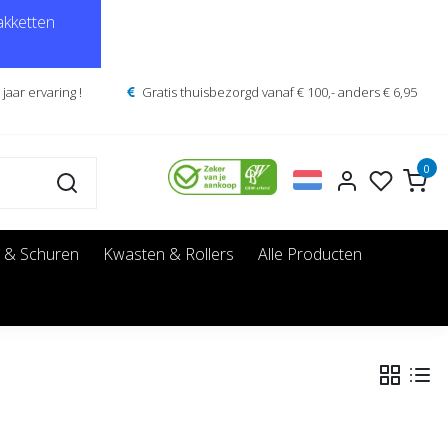
kketten
jaar ervaring !
Gratis thuisbezorgd vanaf € 100,- anders € 6,95
0
 & Schuren
Kwasten & Rollers
Alle Producten