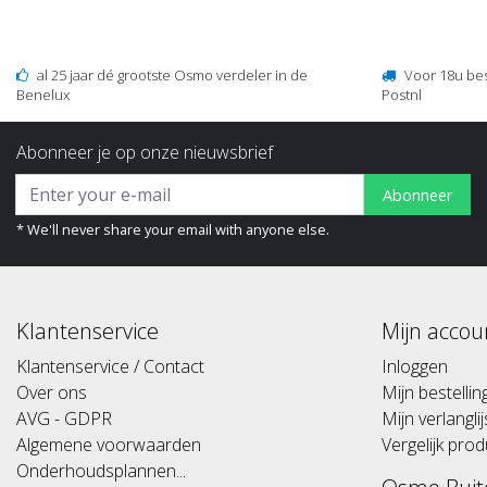
al 25 jaar dé grootste Osmo verdeler in de
Voor 18u be
Benelux
Postnl
Abonneer je op onze nieuwsbrief
Abonneer
* We'll never share your email with anyone else.
Klantenservice
Mijn accou
Klantenservice / Contact
Inloggen
Over ons
Mijn bestelli
AVG - GDPR
Mijn verlanglij
Algemene voorwaarden
Vergelijk pro
Onderhoudsplannen...