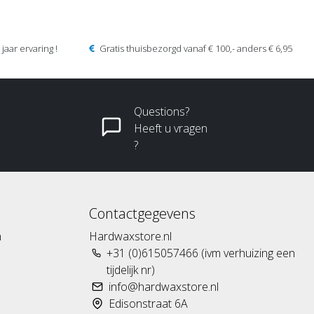
jaar ervaring !
Gratis thuisbezorgd vanaf € 100,- anders € 6,95
Questions?
Heeft u vragen
?
Contactgegevens
n
Hardwaxstore.nl
+31 (0)615057466 (ivm verhuizing een
tijdelijk nr)
info@hardwaxstore.nl
Edisonstraat 6A