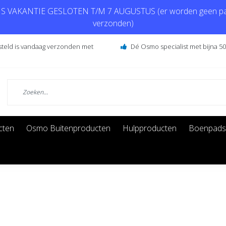
 VAKANTIE GESLOTEN T/M 7 AUGUSTUS (er worden geen pa
verzonden)
steld is vandaag verzonden met
Dé Osmo specialist met bijna 50 
cten
Osmo Buitenproducten
Hulpproducten
Boenpads