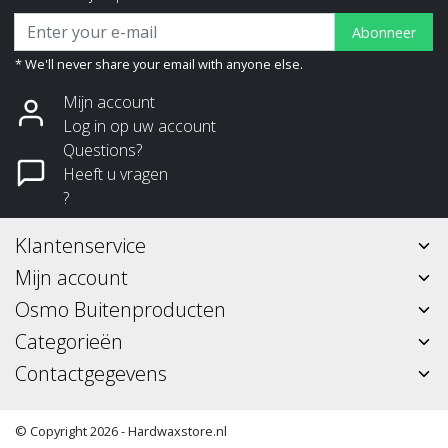
Abonneer
* We'll never share your email with anyone else.
Mijn account
Log in op uw account
Questions?
Heeft u vragen
?
Klantenservice
Mijn account
Osmo Buitenproducten
Categorieën
Contactgegevens
© Copyright 2026 - Hardwaxstore.nl