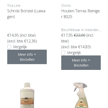
Tisa Line
Osmo
Schrob Borstel (Luiwa
Houten Terras Reinige
gen)
r 8025
Beschikbaar in meerdere opties
€14,95
(incl. btw)
€17,95
€22,00
(incl.
(excl. btw €12,36)
btw)
Vergelijk
(excl. btw €14,83)
Vergelijk
Meer info +
Bestellen
Meer info +
Bestellen