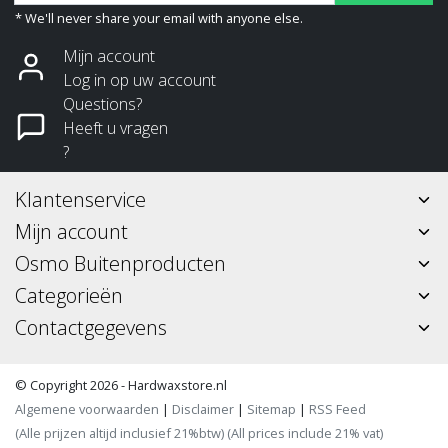
* We'll never share your email with anyone else.
Mijn account
Log in op uw account
Questions?
Heeft u vragen
?
Klantenservice
Mijn account
Osmo Buitenproducten
Categorieën
Contactgegevens
© Copyright 2026 - Hardwaxstore.nl
Algemene voorwaarden
|
Disclaimer
|
Sitemap
|
RSS Feed
(Alle prijzen altijd inclusief 21%btw) (All prices include 21% vat)