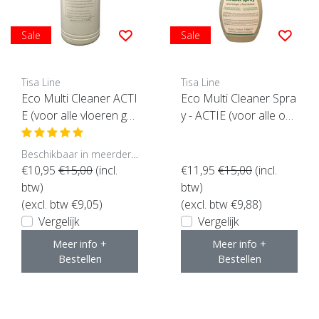
Sale
Sale
Tisa Line
Tisa Line
Eco Multi Cleaner ACTI
Eco Multi Cleaner Spra
E (voor alle vloeren ge
y - ACTIE (voor alle op
schikt)
pervlakken geschikt)
Beschikbaar in meerdere opties
€10,95
€15,00
(incl.
€11,95
€15,00
(incl.
btw)
btw)
(excl. btw €9,05)
(excl. btw €9,88)
Vergelijk
Vergelijk
Meer info +
Meer info +
Bestellen
Bestellen