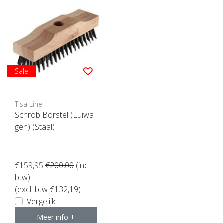
Sale
Tisa Line
Schrob Borstel (Luiwa
gen) (Staal)
€159,95
€200,00
(incl.
btw)
(excl. btw €132,19)
Vergelijk
Meer info +