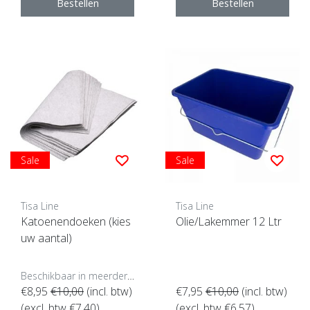
Bestellen
Bestellen
Sale
Sale
Tisa Line
Tisa Line
Katoenendoeken (kies
Olie/Lakemmer 12 Ltr
uw aantal)
Beschikbaar in meerdere opties
€8,95
€10,00
(incl. btw)
€7,95
€10,00
(incl. btw)
(excl. btw €7,40)
(excl. btw €6,57)