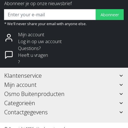
Abonneer je op onze nieuwsbrief
Abonneer
* We'll never share your email with anyone else.
Mijn account
Log in op uw account
Questions?
Heeft u vragen
?
Klantenservice
Mijn account
Osmo Buitenproducten
Categorieën
Contactgegevens