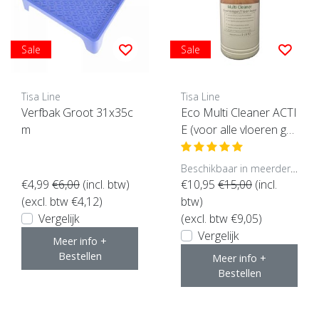
Sale
Sale
Tisa Line
Tisa Line
Verfbak Groot 31x35c
Eco Multi Cleaner ACTI
m
E (voor alle vloeren ge
schikt)
Beschikbaar in meerdere opties
€4,99
€6,00
(incl. btw)
€10,95
€15,00
(incl.
(excl. btw €4,12)
btw)
Vergelijk
(excl. btw €9,05)
Vergelijk
Meer info +
Bestellen
Meer info +
Bestellen