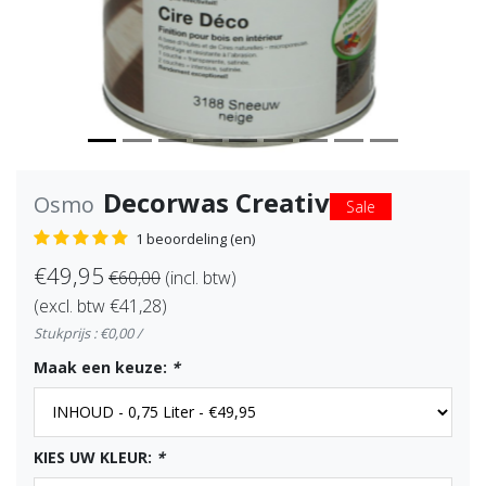
Decorwas Creativ
Osmo
Sale
1 beoordeling (en)
€49,95
€60,00
(incl. btw)
(excl. btw €41,28)
Stukprijs : €0,00 /
Maak een keuze:
*
KIES UW KLEUR:
*