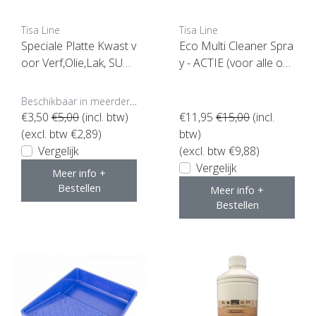
Tisa Line
Tisa Line
Speciale Platte Kwast v
Eco Multi Cleaner Spra
oor Verf,Olie,Lak, SUPE
y - ACTIE (voor alle op
RACTIE !
pervlakken geschikt)
Beschikbaar in meerdere opties
€3,50
€5,00
(incl. btw)
€11,95
€15,00
(incl.
(excl. btw €2,89)
btw)
Vergelijk
(excl. btw €9,88)
Vergelijk
Meer info +
Bestellen
Meer info +
Bestellen