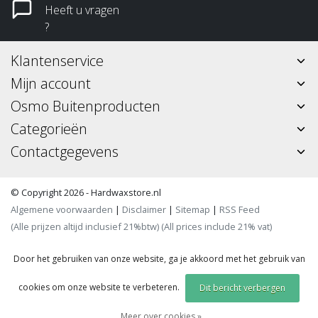
Heeft u vragen
?
Klantenservice
Mijn account
Osmo Buitenproducten
Categorieën
Contactgegevens
© Copyright 2026 - Hardwaxstore.nl
Algemene voorwaarden
|
Disclaimer
|
Sitemap
|
RSS Feed
(Alle prijzen altijd inclusief 21%btw) (All prices include 21% vat)
Door het gebruiken van onze website, ga je akkoord met het gebruik van
cookies om onze website te verbeteren.
Dit bericht verbergen
Meer over cookies »