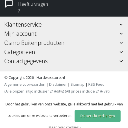
Heeft u vragen
?
Klantenservice
Mijn account
Osmo Buitenproducten
Categorieën
Contactgegevens
© Copyright 2026 - Hardwaxstore.nl
Algemene voorwaarden
|
Disclaimer
|
Sitemap
|
RSS Feed
(Alle prijzen altijd inclusief 21%btw) (All prices include 21% vat)
Door het gebruiken van onze website, ga je akkoord met het gebruik van
cookies om onze website te verbeteren.
Dit bericht verbergen
Meer over cookies »