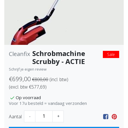
Schrobmachine
Cleanfix
Sale
Scrubby - ACTIE
Schrijf je eigen review
€699,00
€800,00
(incl. btw)
(excl. btw €577,69)
Op voorraad
Voor 17u besteld = vandaag verzonden
Aantal
-
+