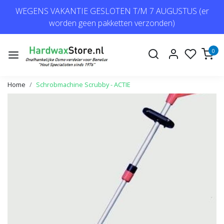
WEGENS VAKANTIE GESLOTEN T/M 7 AUGUSTUS (er
worden geen pakketten verzonden)
0
Home
Schrobmachine Scrubby - ACTIE