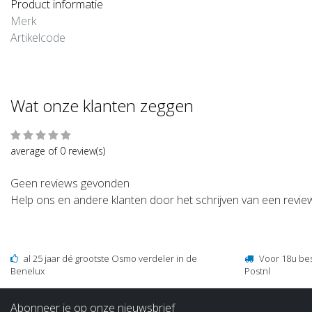
Product informatie
Merk
Artikelcode
Wat onze klanten zeggen
average of 0 review(s)
Geen reviews gevonden
Help ons en andere klanten door het schrijven van een revie
al 25 jaar dé grootste Osmo verdeler in de
Voor 18u be
Benelux
Postnl
Abonneer je op onze nieuwsbrief