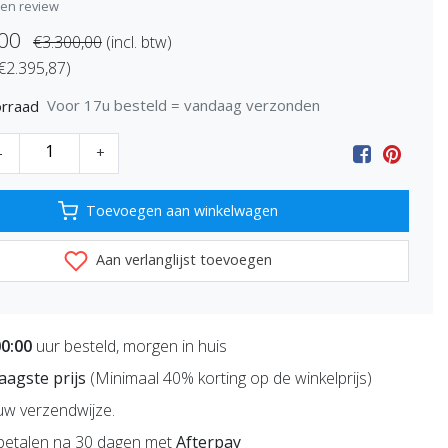
igen review
,00
€3.300,00
(incl. btw)
 €2.395,87)
Voor 17u besteld = vandaag verzonden
rraad
-
+
Toevoegen aan winkelwagen
Aan verlanglijst toevoegen
00:00
uur besteld, morgen in huis
 laagste prijs
(Minimaal 40% korting op de winkelprijs)
uw verzendwijze.
betalen na 30 dagen met
Afterpay