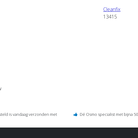
Cleanfix
13415
w
steld is vandaag verzonden met
Dé Osmo specialist met bijna 50 