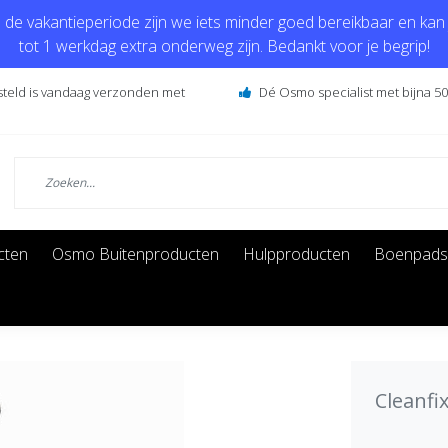
de vakantieperiode zijn we iets minder goed bereikbaar en kan j
tot 1 werkdag extra onderweg zijn. Bedankt voor je begrip!
steld is vandaag verzonden met
Dé Osmo specialist met bijna 50 
cten
Osmo Buitenproducten
Hulpproducten
Boenpads
Cleanfi