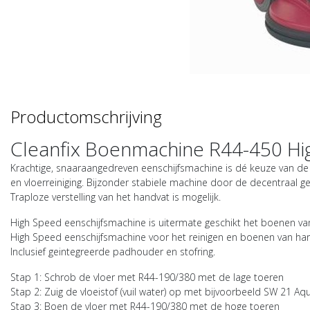
Productomschrijving
Cleanfix Boenmachine R44-450 Hi
Krachtige, snaaraangedreven eenschijfsmachine is dé keuze van d
en vloerreiniging. Bijzonder stabiele machine door de decentraal g
Traploze verstelling van het handvat is mogelijk.
High Speed eenschijfsmachine is uitermate geschikt het boenen van 
High Speed eenschijfsmachine voor het reinigen en boenen van harde
Inclusief geintegreerde padhouder en stofring.
Stap 1: Schrob de vloer met R44-190/380 met de lage toeren
Stap 2: Zuig de vloeistof (vuil water) op met bijvoorbeeld SW 21 Aq
Stap 3: Boen de vloer met R44-190/380 met de hoge toeren