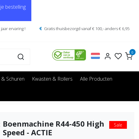
e bestelling
jaar ervaring !
Gratis thuisbezorgd vanaf € 100,- anders € 6,95
0
 & Schuren
Kwasten & Rollers
Alle Producten
Boenmachine R44-450 High
x
Sale
Speed - ACTIE