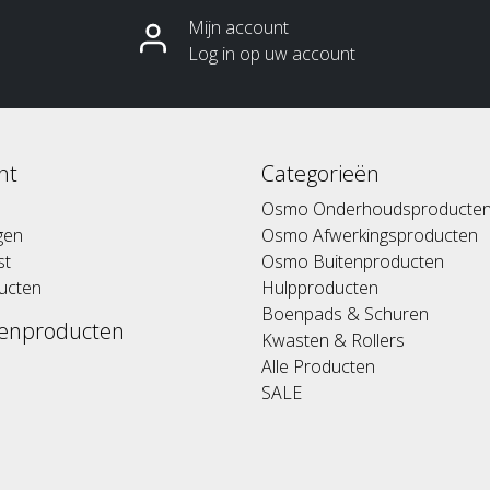
Mijn account
Log in op uw account
nt
Categorieën
Osmo Onderhoudsproducte
ngen
Osmo Afwerkingsproducten
st
Osmo Buitenproducten
ducten
Hulpproducten
Boenpads & Schuren
enproducten
Kwasten & Rollers
Alle Producten
SALE