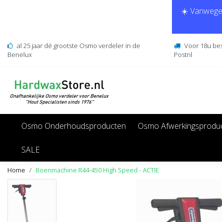
☀️ Vanwege 
al 25 jaar dé grootste Osmo verdeler in de
Voor 18u be
Benelux
Postnl
Osmo Onderhoudsproducten
Osmo Afwerkingsprodu
SALE
Home
Boenmachine R44-450 High Speed - ACTIE