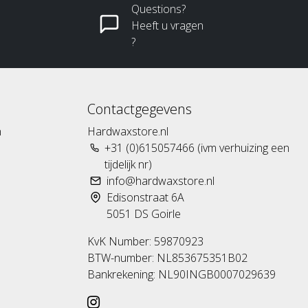
Questions?
Heeft u vragen
?
Contactgegevens
n
Hardwaxstore.nl
+31 (0)615057466 (ivm verhuizing een
tijdelijk nr)
info@hardwaxstore.nl
Edisonstraat 6A
5051 DS Goirle
KvK Number: 59870923
BTW-number: NL853675351B02
Bankrekening: NL90INGB0007029639