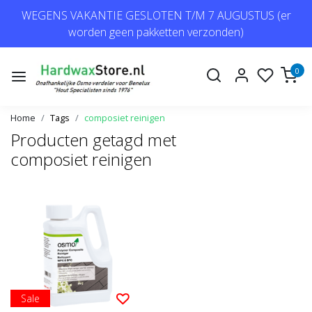
WEGENS VAKANTIE GESLOTEN T/M 7 AUGUSTUS (er
worden geen pakketten verzonden)
0
Home
Tags
composiet reinigen
Producten getagd met
composiet reinigen
Sale