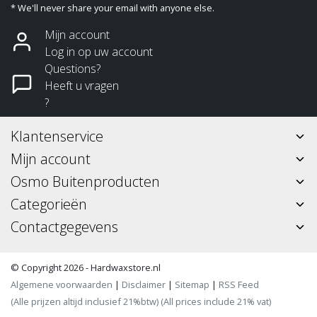
* We'll never share your email with anyone else.
Mijn account
Log in op uw account
Questions?
Heeft u vragen
?
Klantenservice
Mijn account
Osmo Buitenproducten
Categorieën
Contactgegevens
© Copyright 2026 - Hardwaxstore.nl
Algemene voorwaarden
|
Disclaimer
|
Sitemap
|
RSS Feed
(Alle prijzen altijd inclusief 21%btw) (All prices include 21% vat)