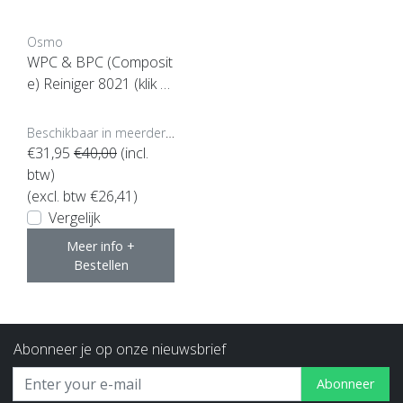
Osmo
WPC & BPC (Composit
e) Reiniger 8021 (klik hi
er voor de inhoud)
Beschikbaar in meerdere opties
€31,95
€40,00
(incl.
btw)
(excl. btw €26,41)
Vergelijk
Meer info +
Bestellen
Abonneer je op onze nieuwsbrief
Abonneer