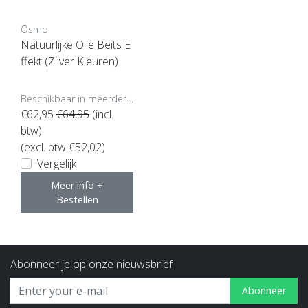
Osmo
Natuurlijke Olie Beits E
ffekt (Zilver Kleuren)
Beschikbaar in meerdere opties
€62,95
€64,95
(incl.
btw)
(excl. btw €52,02)
Vergelijk
Meer info +
Bestellen
Abonneer je op onze nieuwsbrief
Abonneer