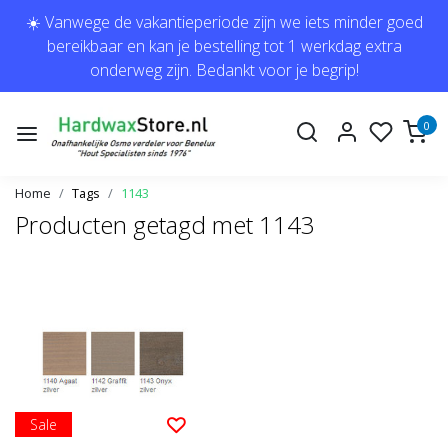
☀️ Vanwege de vakantieperiode zijn we iets minder goed
bereikbaar en kan je bestelling tot 1 werkdag extra
onderweg zijn. Bedankt voor je begrip!
0
Home
Tags
1143
Producten getagd met 1143
Sale