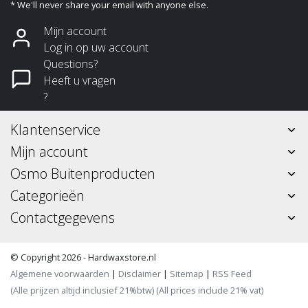
* We'll never share your email with anyone else.
Mijn account
Log in op uw account
Questions?
Heeft u vragen
?
Klantenservice
Mijn account
Osmo Buitenproducten
Categorieën
Contactgegevens
© Copyright 2026 - Hardwaxstore.nl
Algemene voorwaarden
|
Disclaimer
|
Sitemap
|
RSS Feed
(Alle prijzen altijd inclusief 21%btw) (All prices include 21% vat)